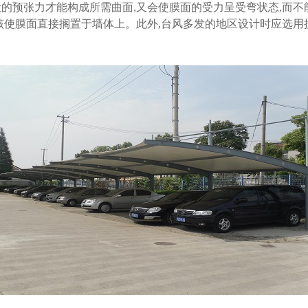
预张力才能构成所需曲面,又会使膜面的受力呈受弯状态,而不
该使膜面直接搁置于墙体上。此外,台风多发的地区设计时应选用