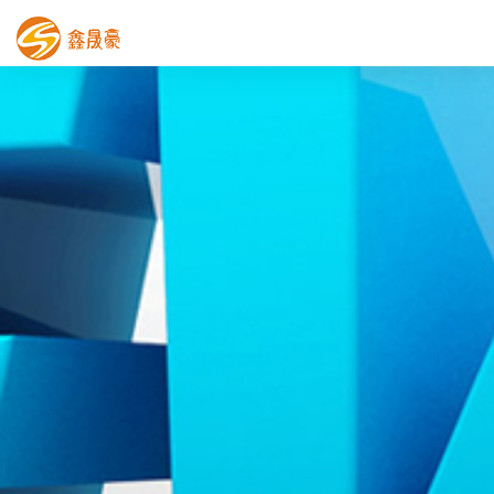
鑫晟豪首页
产品中心
工程案例
膜结构车棚
污水池反吊膜加盖
鑫晟豪资讯
关于鑫晟豪
联系鑫晟豪