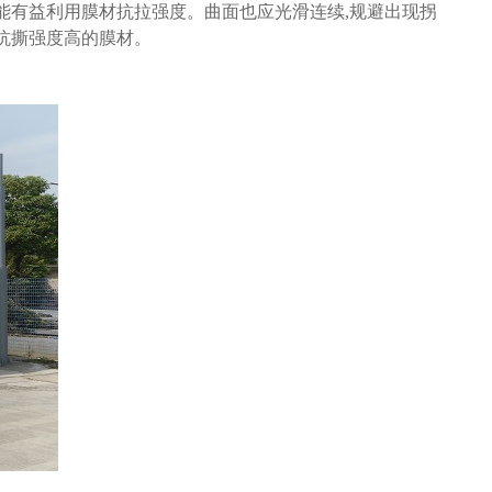
能有益利用膜材抗拉强度。曲面也应光滑连续,规避出现拐
抗撕强度高的膜材。