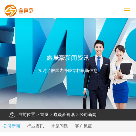
鑫晟豪首页
产品中心
工程案例
膜结构车棚
污水池反吊膜加盖
鑫晟豪资讯
关于鑫晟豪
联系鑫晟豪
鑫晟豪新闻资讯
实时了解国内外膜结构最新信息
当前位置 >
首页
>
鑫晟豪资讯
>
公司新闻
公司新闻
行业资讯
常见问题
客户见证