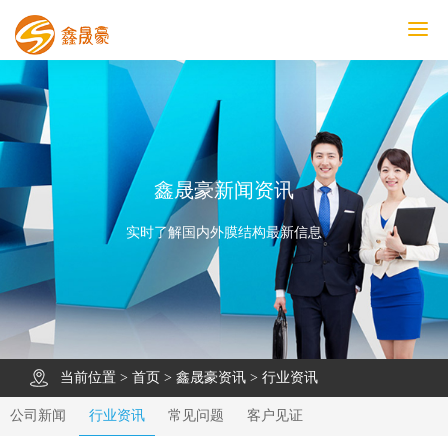
鑫晟豪首页
产品中心
工程案例
膜结构车棚
污水池反吊膜加盖
鑫晟豪资讯
关于鑫晟豪
联系鑫晟豪
鑫晟豪新闻资讯
实时了解国内外膜结构最新信息
当前位置 >
首页
>
鑫晟豪资讯
>
行业资讯
公司新闻
行业资讯
常见问题
客户见证