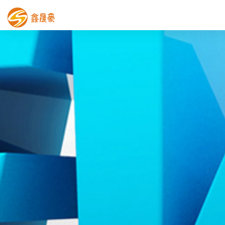
鑫晟豪首页
产品中心
工程案例
膜结构车棚
污水池反吊膜加盖
鑫晟豪资讯
关于鑫晟豪
联系鑫晟豪