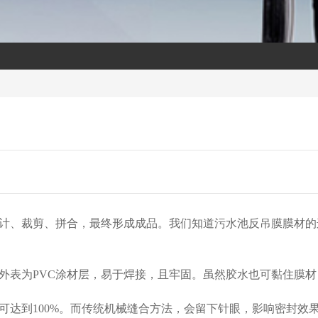
计、裁剪、拼合，最终形成成品。我们知道污水池反吊膜膜材的
外表为PVC涂材层，易于焊接，且牢固。虽然胶水也可黏住膜
可达到100%。而传统机械缝合方法，会留下针眼，影响密封效