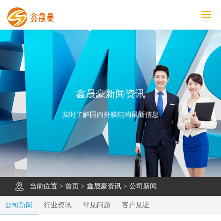
鑫晟豪首页
产品中心
工程案例
膜结构车棚
污水池反吊膜加盖
鑫晟豪资讯
关于鑫晟豪
联系鑫晟豪
鑫晟豪新闻资讯
实时了解国内外膜结构最新信息
当前位置 >
首页
>
鑫晟豪资讯
>
公司新闻
公司新闻
行业资讯
常见问题
客户见证