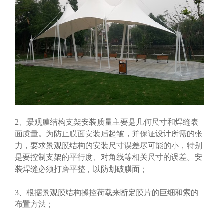
2、景观膜结构支架安装质量主要是几何尺寸和焊缝表
面质量。为防止膜面安装后起皱，并保证设计所需的张
力，要求景观膜结构的安装尺寸误差尽可能的小，特别
是要控制支架的平行度、对角线等相关尺寸的误差。安
装焊缝必须打磨平整，以防划破膜面
；
3、根据景观膜结构操控荷载来断定膜片的巨细和索的
布置方法；