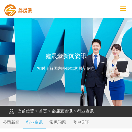
鑫晟豪首页
产品中心
工程案例
膜结构车棚
污水池反吊膜加盖
鑫晟豪资讯
关于鑫晟豪
联系鑫晟豪
鑫晟豪新闻资讯
实时了解国内外膜结构最新信息
当前位置 >
首页
>
鑫晟豪资讯
>
行业资讯
公司新闻
行业资讯
常见问题
客户见证