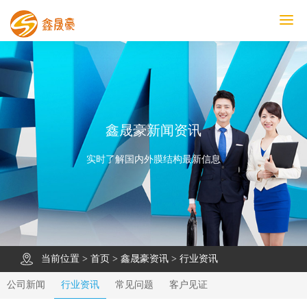
鑫晟豪首页
产品中心
工程案例
膜结构车棚
污水池反吊膜加盖
鑫晟豪资讯
关于鑫晟豪
联系鑫晟豪
鑫晟豪新闻资讯
实时了解国内外膜结构最新信息
当前位置 >
首页
>
鑫晟豪资讯
>
行业资讯
公司新闻
行业资讯
常见问题
客户见证