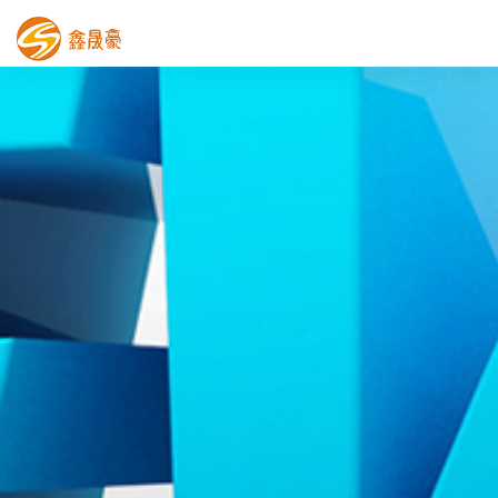
鑫晟豪首页
产品中心
工程案例
膜结构车棚
污水池反吊膜加盖
鑫晟豪资讯
关于鑫晟豪
联系鑫晟豪