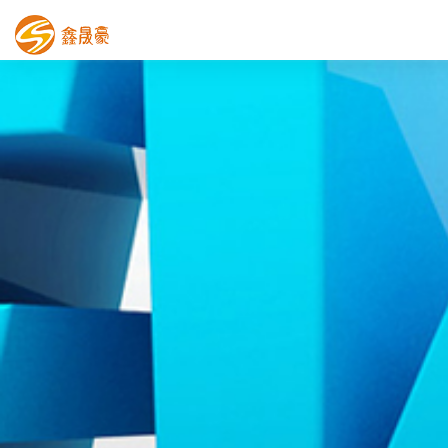
鑫晟豪首页
产品中心
工程案例
膜结构车棚
污水池反吊膜加盖
鑫晟豪资讯
关于鑫晟豪
联系鑫晟豪