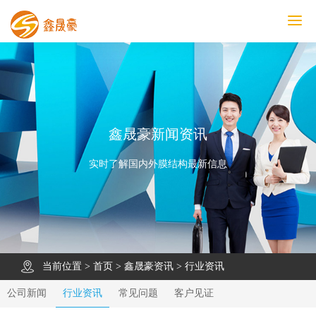
鑫晟豪首页
产品中心
工程案例
膜结构车棚
污水池反吊膜加盖
鑫晟豪资讯
关于鑫晟豪
联系鑫晟豪
鑫晟豪新闻资讯
实时了解国内外膜结构最新信息
当前位置 >
首页
>
鑫晟豪资讯
>
行业资讯
公司新闻
行业资讯
常见问题
客户见证