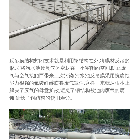
反吊膜结构封闭技术就是利用钢结构在外,将膜材反吊的
形式,将污水池废臭气体密封在一个密闭的空间,防止废
气与空气接触而带来二次污染.污水池反吊膜采用抗腐蚀
能力很强的氟碳纤维膜将废气罩住,这样一来就从根本上
解决了废气的肆意扩散,避免了钢结构被池内废气的腐
蚀,延长了钢结构的使用寿命。