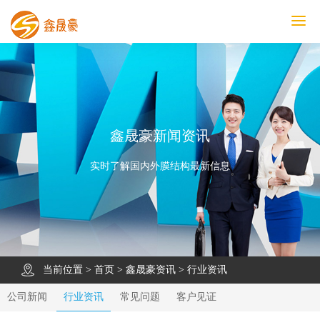
鑫晟豪首页
产品中心
工程案例
膜结构车棚
污水池反吊膜加盖
鑫晟豪资讯
关于鑫晟豪
联系鑫晟豪
鑫晟豪新闻资讯
实时了解国内外膜结构最新信息
当前位置 >
首页
>
鑫晟豪资讯
>
行业资讯
公司新闻
行业资讯
常见问题
客户见证