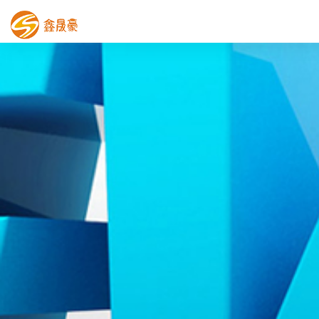
鑫晟豪首页
产品中心
工程案例
膜结构车棚
污水池反吊膜加盖
鑫晟豪资讯
关于鑫晟豪
联系鑫晟豪