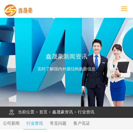
鑫晟豪首页
产品中心
工程案例
膜结构车棚
污水池反吊膜加盖
鑫晟豪资讯
关于鑫晟豪
联系鑫晟豪
鑫晟豪新闻资讯
实时了解国内外膜结构最新信息
当前位置 >
首页
>
鑫晟豪资讯
>
行业资讯
公司新闻
行业资讯
常见问题
客户见证