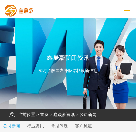
鑫晟豪首页
产品中心
工程案例
膜结构车棚
污水池反吊膜加盖
鑫晟豪资讯
关于鑫晟豪
联系鑫晟豪
鑫晟豪新闻资讯
实时了解国内外膜结构最新信息
当前位置 >
首页
>
鑫晟豪资讯
>
公司新闻
公司新闻
行业资讯
常见问题
客户见证