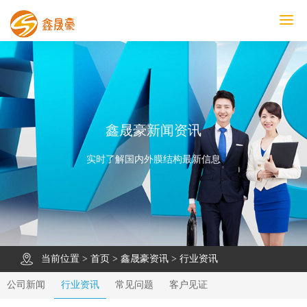
鑫晟豪首页
产品中心
工程案例
膜结构车棚
污水池反吊膜加盖
鑫晟豪资讯
关于鑫晟豪
联系鑫晟豪
鑫晟豪新闻资讯
实时了解国内外膜结构最新信息
当前位置 >
首页
>
鑫晟豪资讯
>
行业资讯
公司新闻
行业资讯
常见问题
客户见证