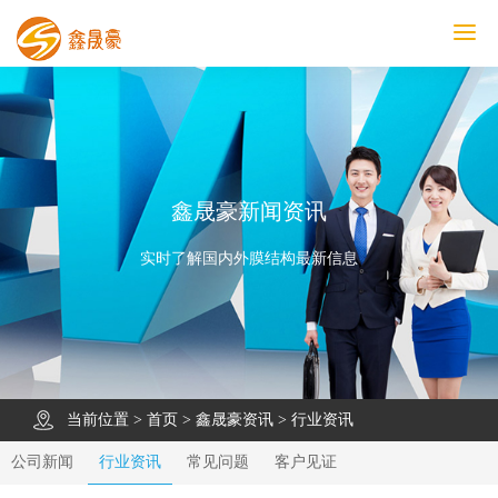
鑫晟豪首页
产品中心
工程案例
膜结构车棚
污水池反吊膜加盖
鑫晟豪资讯
关于鑫晟豪
联系鑫晟豪
鑫晟豪新闻资讯
实时了解国内外膜结构最新信息
当前位置 >
首页
>
鑫晟豪资讯
>
行业资讯
公司新闻
行业资讯
常见问题
客户见证