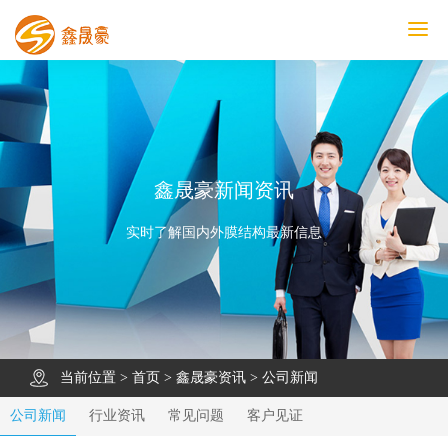
鑫晟豪首页
产品中心
工程案例
膜结构车棚
污水池反吊膜加盖
鑫晟豪资讯
关于鑫晟豪
联系鑫晟豪
鑫晟豪新闻资讯
实时了解国内外膜结构最新信息
当前位置 >
首页
>
鑫晟豪资讯
>
公司新闻
公司新闻
行业资讯
常见问题
客户见证