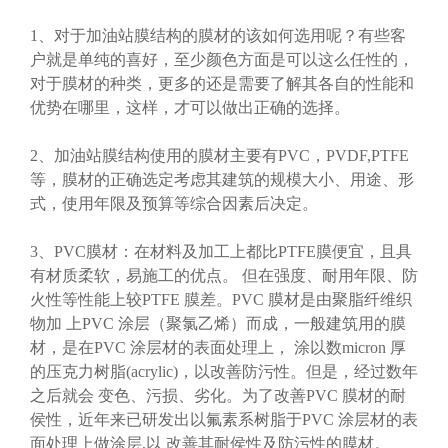
1、对于加油站膜结构的膜材的该如何选用呢？有些客
户就是单纯的喜好，至少颜色方面是可以这么任性的，
对于膜材的种类，更多的还是需要了解其各自的性能和
优势在哪里，这样，才可以做出正确的选择。
2、加油站膜结构使用的膜材主要有
PVC，PVDF,PTFE
等，
膜材的正确选定考虑其建筑的规模大小、用途、形
式，使用年限及预算等综合因素后决定。
3、PVC膜材：在材料及加工上都比PTFE膜便宜，且具
有材质柔软，易施工的优点。 但在强度、耐用年限、防
火性等性能上较PTFE 膜差。PVC 膜材是由聚脂纤维织
物加 上PVC 涂层（聚氯乙烯）而成，一般建筑用的膜
材，是在PVC 涂层材的表面处理上， 涂以数micron 厚
的压克力树脂(acrylic)，以改善防污性。但是，经过数年
之后就会 变色、污损、劣化。为了改善PVC 膜材的耐
侯性，近年来已研发出以氟素系树脂于PVC 涂层材的表
面处理上做涂层,以 改善其耐侯性及防污性的膜材。