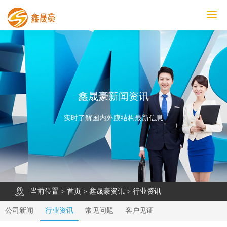
鑫晟豪首页
产品中心
工程案例
膜结构车棚
污水池反吊膜加盖
鑫晟豪资讯
关于鑫晟豪
联系鑫晟豪
鑫晟豪新闻资讯
实时了解国内外膜结构最新信息
当前位置 >
首页
>
鑫晟豪资讯
>
行业资讯
公司新闻
行业资讯
常见问题
客户见证