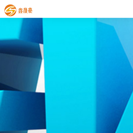
鑫晟豪首页
产品中心
工程案例
膜结构车棚
污水池反吊膜加盖
鑫晟豪资讯
关于鑫晟豪
联系鑫晟豪