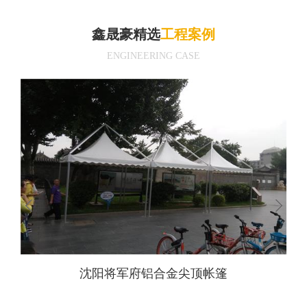
鑫晟豪精选
工程案例
ENGINEERING CASE
沈阳将军府铝合金尖顶帐篷