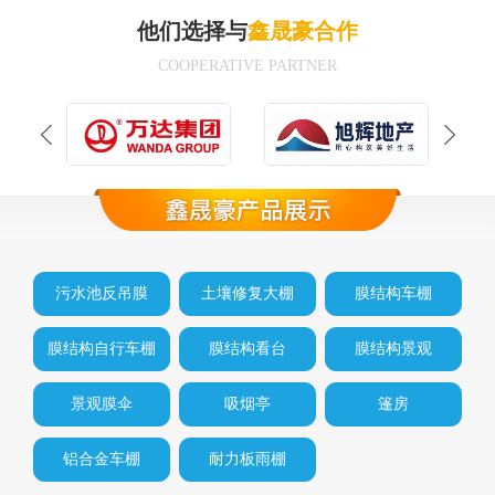
他们选择与
鑫晟豪合作
COOPERATIVE PARTNER
污水池反吊膜
土壤修复大棚
膜结构车棚
膜结构自行车棚
膜结构看台
膜结构景观
景观膜伞
吸烟亭
篷房
铝合金车棚
耐力板雨棚