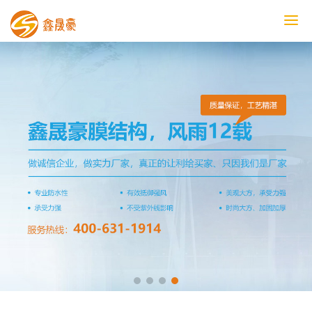
鑫晟豪首页
产品中心
工程案例
膜结构车棚
污水池反吊膜加盖
鑫晟豪资讯
关于鑫晟豪
联系鑫晟豪