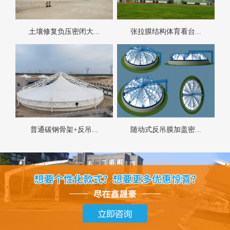
土壤修复负压密闭大...
张拉膜结构体育看台...
普通碳钢骨架+反吊...
随动式反吊膜加盖密...