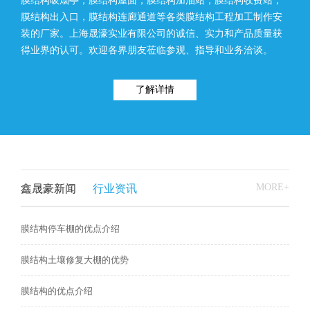
膜结构吸烟亭，膜结构屋面，膜结构加油站，膜结构收费站，
膜结构出入口，膜结构连廊通道等各类膜结构工程加工制作安
装的厂家。上海晟濠实业有限公司的诚信、实力和产品质量获
得业界的认可。欢迎各界朋友莅临参观、指导和业务洽谈。
了解详情
MORE+
鑫晟豪新闻
行业资讯
膜结构停车棚的优点介绍
膜结构土壤修复大棚的优势
膜结构的优点介绍