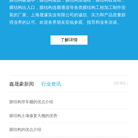
膜结构吸烟亭，膜结构屋面，膜结构加油站，膜结构收费站，
膜结构出入口，膜结构连廊通道等各类膜结构工程加工制作安
装的厂家。上海晟濠实业有限公司的诚信、实力和产品质量获
得业界的认可。欢迎各界朋友莅临参观、指导和业务洽谈。
了解详情
MORE+
鑫晟豪新闻
行业资讯
膜结构停车棚的优点介绍
膜结构土壤修复大棚的优势
膜结构的优点介绍