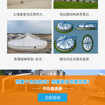
土壤修复负压密闭大...
张拉膜结构体育看台...
普通碳钢骨架+反吊...
随动式反吊膜加盖密...