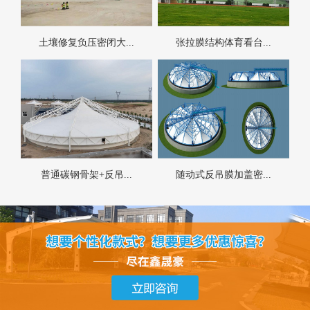
土壤修复负压密闭大...
张拉膜结构体育看台...
普通碳钢骨架+反吊...
随动式反吊膜加盖密...