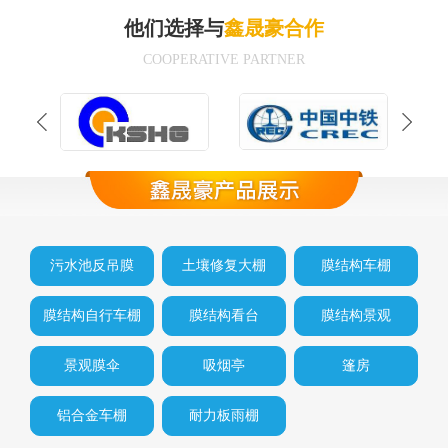
他们选择与
鑫晟豪合作
COOPERATIVE PARTNER
污水池反吊膜
土壤修复大棚
膜结构车棚
膜结构自行车棚
膜结构看台
膜结构景观
景观膜伞
吸烟亭
篷房
铝合金车棚
耐力板雨棚