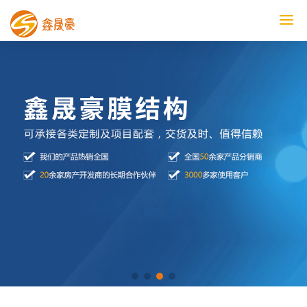
鑫晟豪首页
产品中心
工程案例
膜结构车棚
污水池反吊膜加盖
鑫晟豪资讯
关于鑫晟豪
联系鑫晟豪