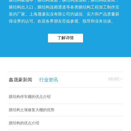
膜结构吸烟亭，膜结构屋面，膜结构加油站，膜结构收费站，
膜结构出入口，膜结构连廊通道等各类膜结构工程加工制作安
装的厂家。上海晟濠实业有限公司的诚信、实力和产品质量获
得业界的认可。欢迎各界朋友莅临参观、指导和业务洽谈。
了解详情
MORE+
鑫晟豪新闻
行业资讯
膜结构停车棚的优点介绍
膜结构土壤修复大棚的优势
膜结构的优点介绍