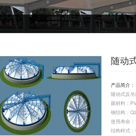
随动
产品简介：
随动式反吊
膜材料：P
钢结构：Q
使用寿命：
结构样式：