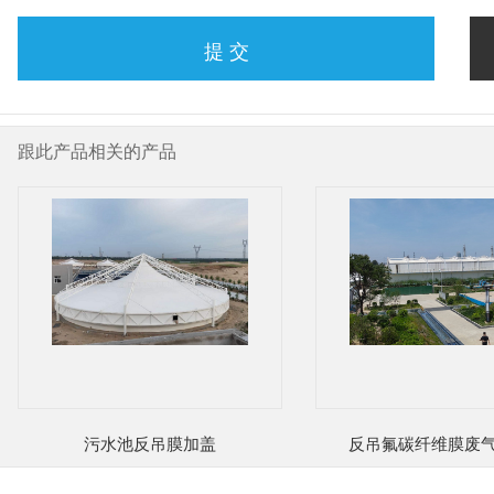
提 交
跟此产品相关的产品
污水池反吊膜加盖
反吊氟碳纤维膜废