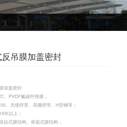
式反吊膜加盖密封
膜加盖密封
VC、PVDF氟碳纤维膜；
235、无缝焊管、高频焊管、H型钢等；
15年以上；
张拉式膜结构、骨架式膜结构；