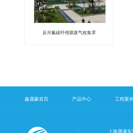
反吊氟碳纤维膜废气收集罩
鑫晟豪首页
产品中心
工程案
上海晟濠实