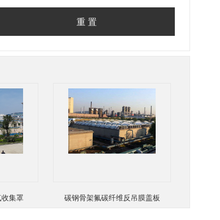
气收集罩
碳钢骨架氟碳纤维反吊膜盖板