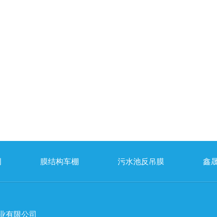
例
膜结构车棚
污水池反吊膜
鑫
业有限公司