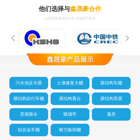
他们选择与
鑫晟豪合作
COOPERATIVE PARTNER
污水池反吊膜
土壤修复大棚
膜结构车棚
膜结构自行车棚
膜结构看台
膜结构景观
景观膜伞
吸烟亭
篷房
铝合金车棚
耐力板雨棚