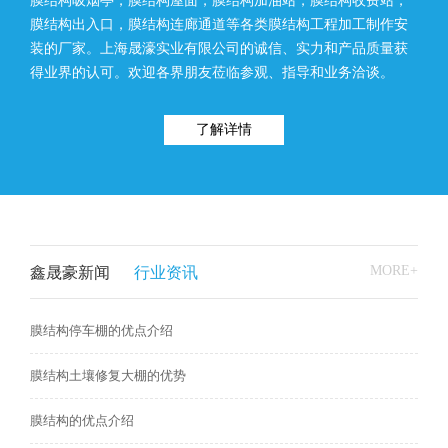
膜结构吸烟亭，膜结构屋面，膜结构加油站，膜结构收费站，
膜结构出入口，膜结构连廊通道等各类膜结构工程加工制作安
装的厂家。上海晟濠实业有限公司的诚信、实力和产品质量获
得业界的认可。欢迎各界朋友莅临参观、指导和业务洽谈。
了解详情
MORE+
鑫晟豪新闻
行业资讯
膜结构停车棚的优点介绍
膜结构土壤修复大棚的优势
膜结构的优点介绍