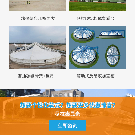
土壤修复负压密闭大...
张拉膜结构体育看台...
普通碳钢骨架+反吊...
随动式反吊膜加盖密...