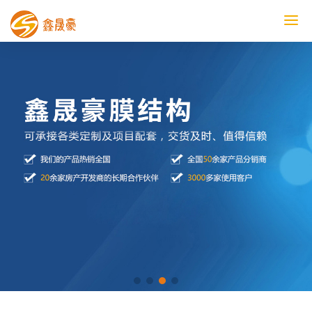
鑫晟豪首页
产品中心
工程案例
膜结构车棚
污水池反吊膜加盖
鑫晟豪资讯
关于鑫晟豪
联系鑫晟豪