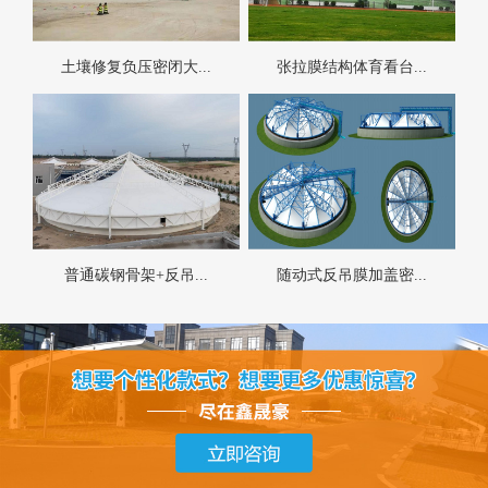
土壤修复负压密闭大...
张拉膜结构体育看台...
普通碳钢骨架+反吊...
随动式反吊膜加盖密...