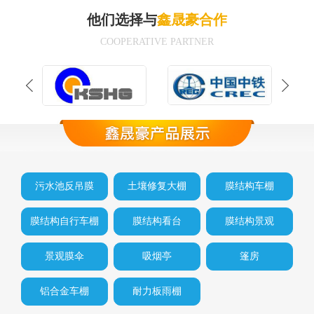
他们选择与
鑫晟豪合作
COOPERATIVE PARTNER
污水池反吊膜
土壤修复大棚
膜结构车棚
膜结构自行车棚
膜结构看台
膜结构景观
景观膜伞
吸烟亭
篷房
铝合金车棚
耐力板雨棚