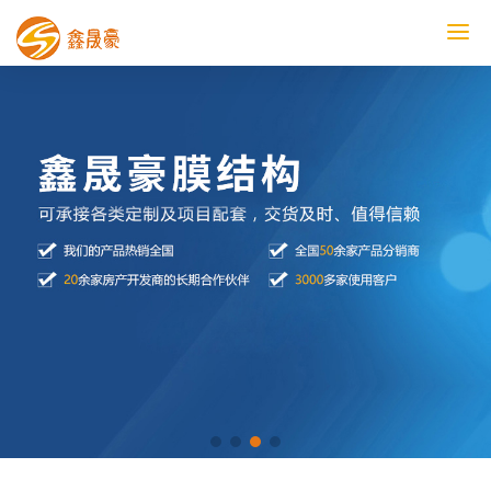
鑫晟豪首页
产品中心
工程案例
膜结构车棚
污水池反吊膜加盖
鑫晟豪资讯
关于鑫晟豪
联系鑫晟豪