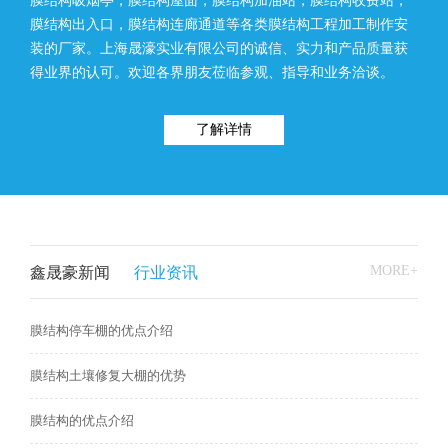
膜结构吸烟亭，膜结构屋面，膜结构加油站，膜结构收费站，
膜结构出入口，膜结构连廊通道等各类膜结构工程加工制作安
装的厂家。上海晟濠实业有限公司的诚信、实力和产品质量获
得业界的认可。欢迎各界朋友莅临参观、指导和业务洽谈。
了解详情
MORE+
鑫晟豪新闻
行业资讯
膜结构停车棚的优点介绍
膜结构土壤修复大棚的优势
膜结构的优点介绍