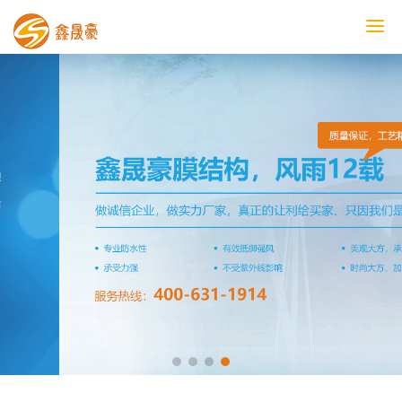
鑫晟豪首页
产品中心
工程案例
膜结构车棚
污水池反吊膜加盖
鑫晟豪资讯
关于鑫晟豪
联系鑫晟豪