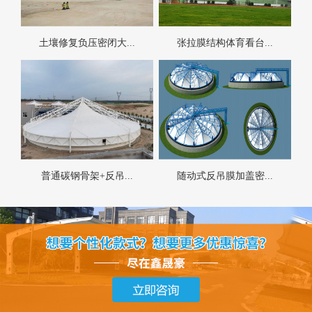
土壤修复负压密闭大...
张拉膜结构体育看台...
普通碳钢骨架+反吊...
随动式反吊膜加盖密...