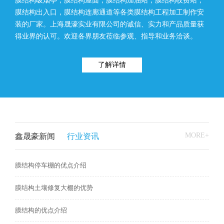
膜结构吸烟亭，膜结构屋面，膜结构加油站，膜结构收费站，
膜结构出入口，膜结构连廊通道等各类膜结构工程加工制作安
装的厂家。上海晟濠实业有限公司的诚信、实力和产品质量获
得业界的认可。欢迎各界朋友莅临参观、指导和业务洽谈。
了解详情
MORE+
鑫晟豪新闻
行业资讯
膜结构停车棚的优点介绍
膜结构土壤修复大棚的优势
膜结构的优点介绍