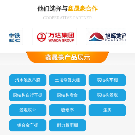
他们选择与
鑫晟豪合作
COOPERATIVE PARTNER
污水池反吊膜
土壤修复大棚
膜结构车棚
膜结构自行车棚
膜结构看台
膜结构景观
景观膜伞
吸烟亭
篷房
铝合金车棚
耐力板雨棚