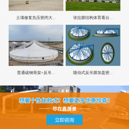
土壤修复负压密闭大...
张拉膜结构体育看台...
普通碳钢骨架+反吊...
随动式反吊膜加盖密...