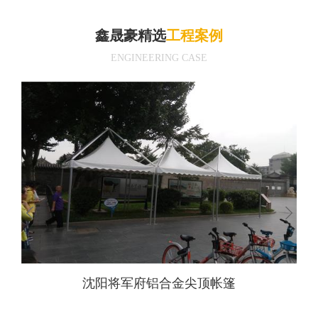
鑫晟豪精选
工程案例
ENGINEERING CASE
沈阳将军府铝合金尖顶帐篷