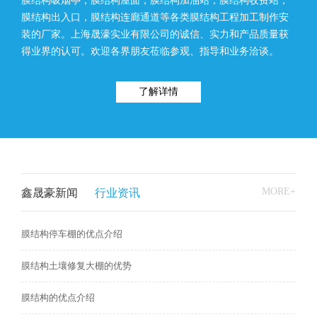
膜结构吸烟亭，膜结构屋面，膜结构加油站，膜结构收费站，
膜结构出入口，膜结构连廊通道等各类膜结构工程加工制作安
装的厂家。上海晟濠实业有限公司的诚信、实力和产品质量获
得业界的认可。欢迎各界朋友莅临参观、指导和业务洽谈。
了解详情
MORE+
鑫晟豪新闻
行业资讯
膜结构停车棚的优点介绍
膜结构土壤修复大棚的优势
膜结构的优点介绍