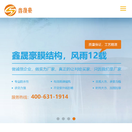
鑫晟豪首页
产品中心
工程案例
膜结构车棚
污水池反吊膜加盖
鑫晟豪资讯
关于鑫晟豪
联系鑫晟豪