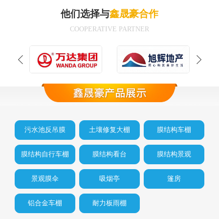
他们选择与
鑫晟豪合作
COOPERATIVE PARTNER
污水池反吊膜
土壤修复大棚
膜结构车棚
膜结构自行车棚
膜结构看台
膜结构景观
景观膜伞
吸烟亭
篷房
铝合金车棚
耐力板雨棚