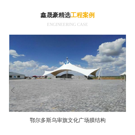
鑫晟豪精选
工程案例
ENGINEERING CASE
鄂尔多斯乌审旗文化广场膜结构
天