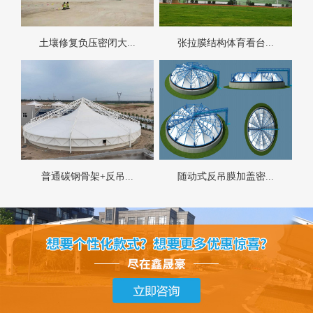
土壤修复负压密闭大...
张拉膜结构体育看台...
普通碳钢骨架+反吊...
随动式反吊膜加盖密...