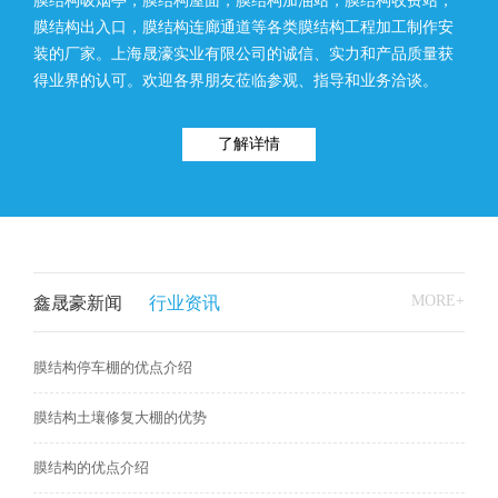
膜结构吸烟亭，膜结构屋面，膜结构加油站，膜结构收费站，
膜结构出入口，膜结构连廊通道等各类膜结构工程加工制作安
装的厂家。上海晟濠实业有限公司的诚信、实力和产品质量获
得业界的认可。欢迎各界朋友莅临参观、指导和业务洽谈。
了解详情
MORE+
鑫晟豪新闻
行业资讯
膜结构停车棚的优点介绍
膜结构土壤修复大棚的优势
膜结构的优点介绍