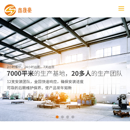
鑫晟豪首页
产品中心
工程案例
膜结构车棚
污水池反吊膜加盖
鑫晟豪资讯
关于鑫晟豪
联系鑫晟豪