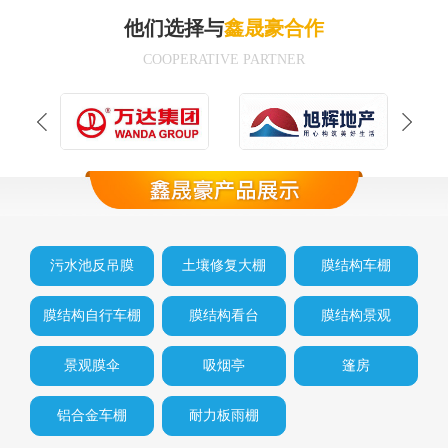
他们选择与
鑫晟豪合作
COOPERATIVE PARTNER
污水池反吊膜
土壤修复大棚
膜结构车棚
膜结构自行车棚
膜结构看台
膜结构景观
景观膜伞
吸烟亭
篷房
铝合金车棚
耐力板雨棚