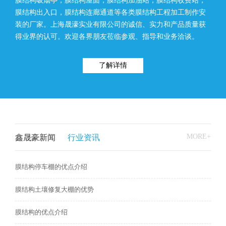
膜结构吸烟亭，膜结构屋面，膜结构加油站，膜结构收费站，
膜结构出入口，膜结构连廊通道等各类膜结构工程加工制作安
装的厂家。上海晟濠实业有限公司的诚信、实力和产品质量获
得业界的认可。欢迎各界朋友莅临参观、指导和业务洽谈。
了解详情
MORE+
鑫晟豪新闻
行业资讯
膜结构停车棚的优点介绍
膜结构土壤修复大棚的优势
膜结构的优点介绍