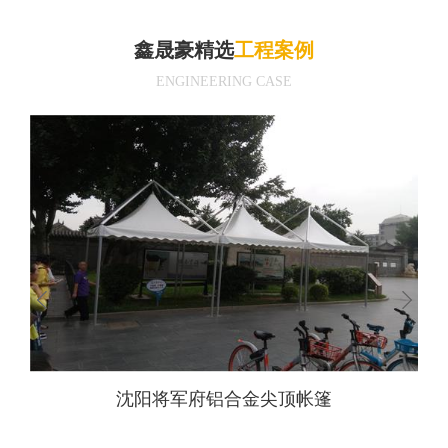
鑫晟豪精选
工程案例
ENGINEERING CASE
沈阳将军府铝合金尖顶帐篷