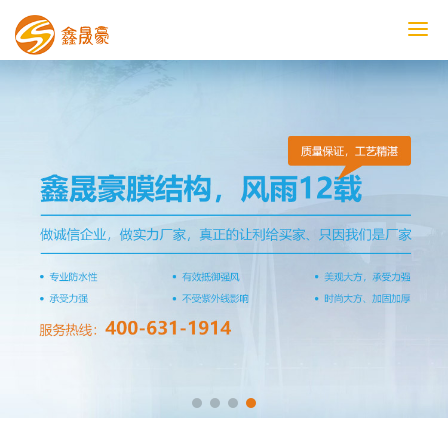
鑫晟豪首页
产品中心
工程案例
膜结构车棚
污水池反吊膜加盖
鑫晟豪资讯
关于鑫晟豪
联系鑫晟豪