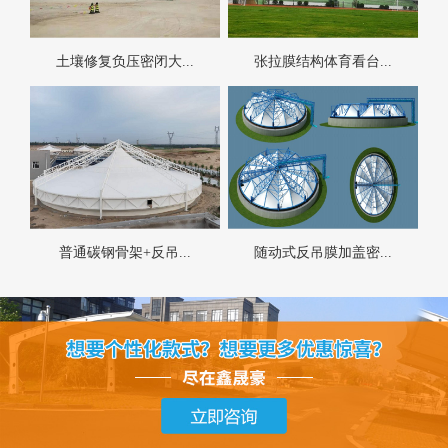
土壤修复负压密闭大...
张拉膜结构体育看台...
普通碳钢骨架+反吊...
随动式反吊膜加盖密...