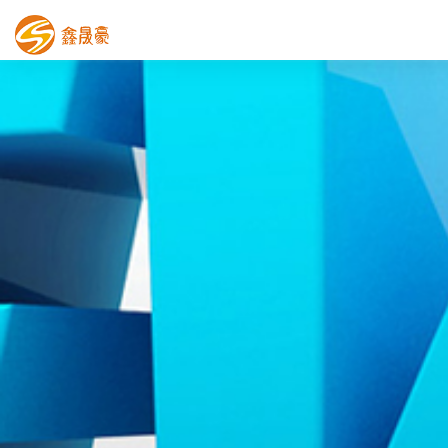
鑫晟豪首页
产品中心
工程案例
膜结构车棚
污水池反吊膜加盖
鑫晟豪资讯
关于鑫晟豪
联系鑫晟豪