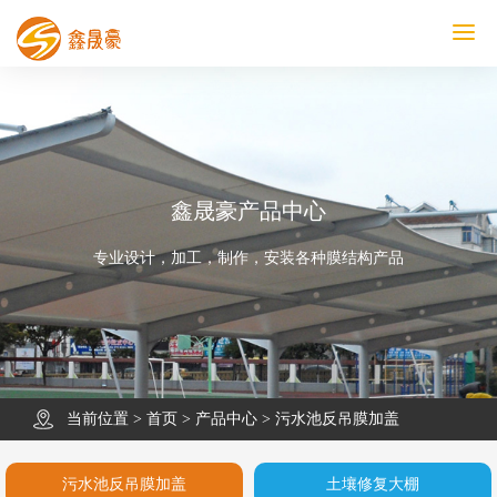
鑫晟豪首页
产品中心
工程案例
膜结构车棚
污水池反吊膜加盖
鑫晟豪资讯
关于鑫晟豪
联系鑫晟豪
鑫晟豪产品中心
专业设计，加工，制作，安装各种膜结构产品
当前位置 >
首页
>
产品中心
>
污水池反吊膜加盖
污水池反吊膜加盖
土壤修复大棚