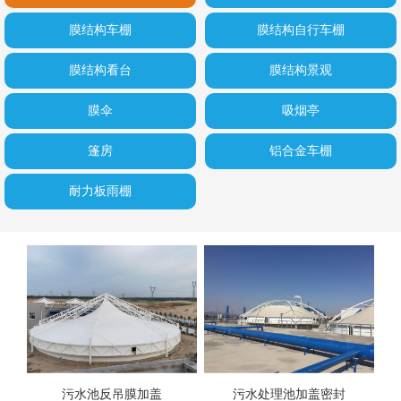
膜结构车棚
膜结构自行车棚
膜结构看台
膜结构景观
膜伞
吸烟亭
篷房
铝合金车棚
耐力板雨棚
污水池反吊膜加盖
污水处理池加盖密封