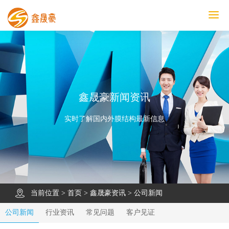
鑫晟豪首页
产品中心
工程案例
膜结构车棚
污水池反吊膜加盖
鑫晟豪资讯
关于鑫晟豪
联系鑫晟豪
鑫晟豪新闻资讯
实时了解国内外膜结构最新信息
当前位置 >
首页
>
鑫晟豪资讯
>
公司新闻
公司新闻
行业资讯
常见问题
客户见证