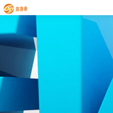
鑫晟豪首页
产品中心
工程案例
膜结构车棚
污水池反吊膜加盖
鑫晟豪资讯
关于鑫晟豪
联系鑫晟豪