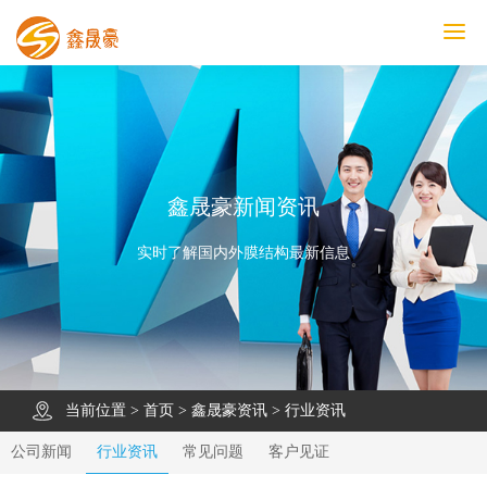
鑫晟豪首页
产品中心
工程案例
膜结构车棚
污水池反吊膜加盖
鑫晟豪资讯
关于鑫晟豪
联系鑫晟豪
鑫晟豪新闻资讯
实时了解国内外膜结构最新信息
当前位置 >
首页
>
鑫晟豪资讯
>
行业资讯
公司新闻
行业资讯
常见问题
客户见证