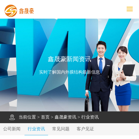
鑫晟豪首页
产品中心
工程案例
膜结构车棚
污水池反吊膜加盖
鑫晟豪资讯
关于鑫晟豪
联系鑫晟豪
鑫晟豪新闻资讯
实时了解国内外膜结构最新信息
当前位置 >
首页
>
鑫晟豪资讯
>
行业资讯
公司新闻
行业资讯
常见问题
客户见证