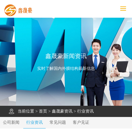
鑫晟豪首页
产品中心
工程案例
膜结构车棚
污水池反吊膜加盖
鑫晟豪资讯
关于鑫晟豪
联系鑫晟豪
鑫晟豪新闻资讯
实时了解国内外膜结构最新信息
当前位置 >
首页
>
鑫晟豪资讯
>
行业资讯
公司新闻
行业资讯
常见问题
客户见证