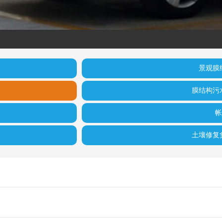
景观膜
膜结构污
帐
土壤修复