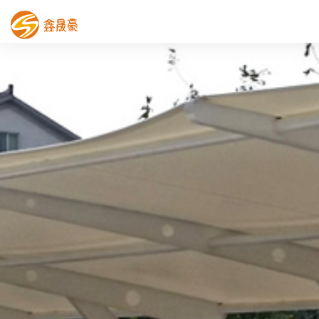
鑫晟豪首页
产品中心
工程案例
膜结构车棚
污水池反吊膜加盖
鑫晟豪资讯
关于鑫晟豪
联系鑫晟豪