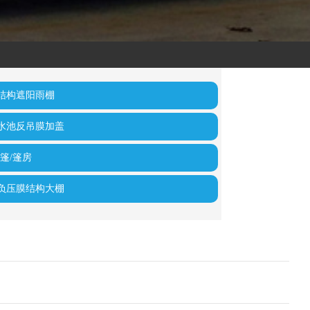
结构遮阳雨棚
水池反吊膜加盖
篷/篷房
负压膜结构大棚