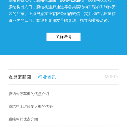
膜结构吸烟亭，膜结构屋面，膜结构加油站，膜结构收费站，
膜结构出入口，膜结构连廊通道等各类膜结构工程加工制作安
装的厂家。上海晟濠实业有限公司的诚信、实力和产品质量获
得业界的认可。欢迎各界朋友莅临参观、指导和业务洽谈。
了解详情
MORE+
鑫晟豪新闻
行业资讯
膜结构停车棚的优点介绍
膜结构土壤修复大棚的优势
膜结构的优点介绍