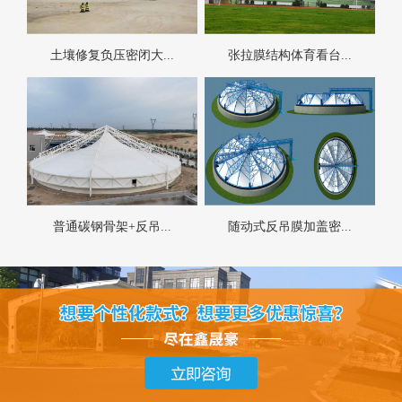
土壤修复负压密闭大...
张拉膜结构体育看台...
普通碳钢骨架+反吊...
随动式反吊膜加盖密...