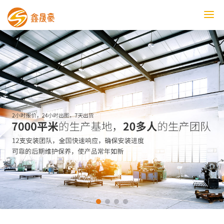
鑫晟豪首页
产品中心
工程案例
膜结构车棚
污水池反吊膜加盖
鑫晟豪资讯
关于鑫晟豪
联系鑫晟豪