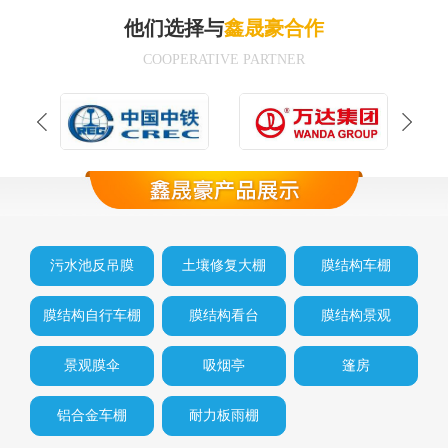
他们选择与
鑫晟豪合作
COOPERATIVE PARTNER
污水池反吊膜
土壤修复大棚
膜结构车棚
膜结构自行车棚
膜结构看台
膜结构景观
景观膜伞
吸烟亭
篷房
铝合金车棚
耐力板雨棚