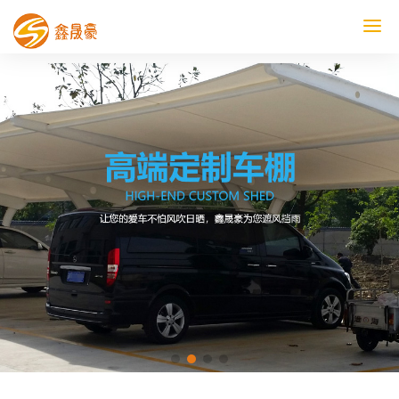
鑫晟豪首页
产品中心
工程案例
膜结构车棚
污水池反吊膜加盖
鑫晟豪资讯
关于鑫晟豪
联系鑫晟豪