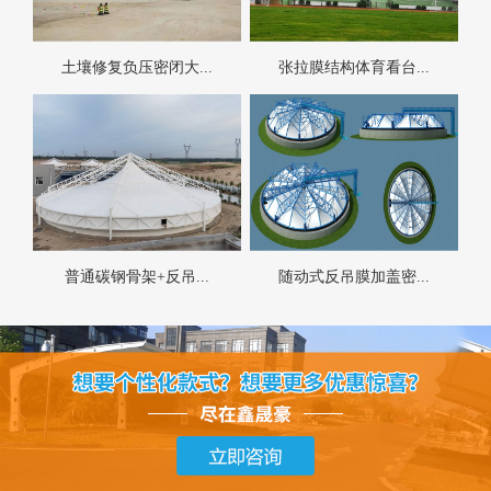
土壤修复负压密闭大...
张拉膜结构体育看台...
普通碳钢骨架+反吊...
随动式反吊膜加盖密...