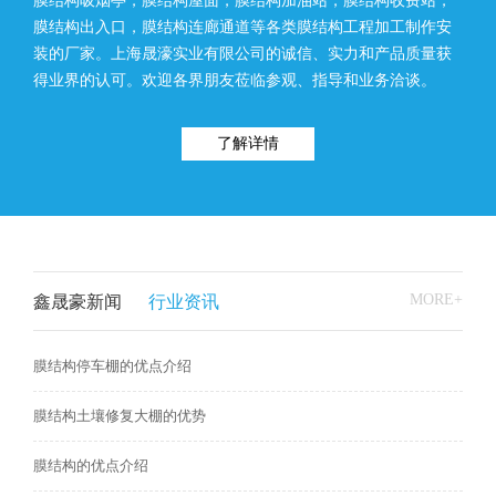
膜结构吸烟亭，膜结构屋面，膜结构加油站，膜结构收费站，
膜结构出入口，膜结构连廊通道等各类膜结构工程加工制作安
装的厂家。上海晟濠实业有限公司的诚信、实力和产品质量获
得业界的认可。欢迎各界朋友莅临参观、指导和业务洽谈。
了解详情
MORE+
鑫晟豪新闻
行业资讯
膜结构停车棚的优点介绍
膜结构土壤修复大棚的优势
膜结构的优点介绍